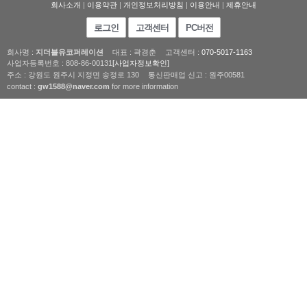
회사소개
|
이용약관
|
개인정보처리방침
|
이용안내
|
제휴안내
로그인
고객센터
PC버전
회사명 :
지더블유코퍼레이션
대표 : 곽경춘
고객센터 :
070-5017-1163
사업자등록번호 : 808-86-00131
[사업자정보확인]
주소 : 강원도 원주시 지정면 송정로 130
통신판매업 신고 : 원주00581
contact :
gw1588@naver.com
for more information